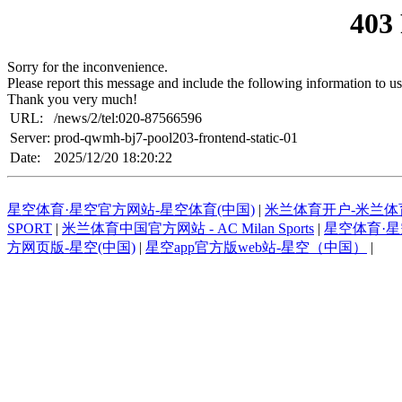
403
Sorry for the inconvenience.
Please report this message and include the following information to us
Thank you very much!
URL:
/news/2/tel:020-87566596
Server:
prod-qwmh-bj7-pool203-frontend-static-01
Date:
2025/12/20 18:20:22
星空体育·星空官方网站-星空体育(中国)
|
米兰体育开户-米兰体
SPORT
|
米兰体育中国官方网站 - AC Milan Sports
|
星空体育·星
方网页版-星空(中国)
|
星空app官方版web站-星空（中国）
|