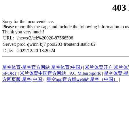
403
Sorry for the inconvenience.
Please report this message and include the following information to us
Thank you very much!
URL:
/news/3/tel:%20020-87566596
Server:
prod-qwmh-bj7-pool203-frontend-static-02
Date:
2025/12/20 18:20:24
星空体育·星空官方网站-星空体育(中国)
|
米兰体育开户-米兰体
SPORT
|
米兰体育中国官方网站 - AC Milan Sports
|
星空体育·星
方网页版-星空(中国)
|
星空app官方版web站-星空（中国）
|