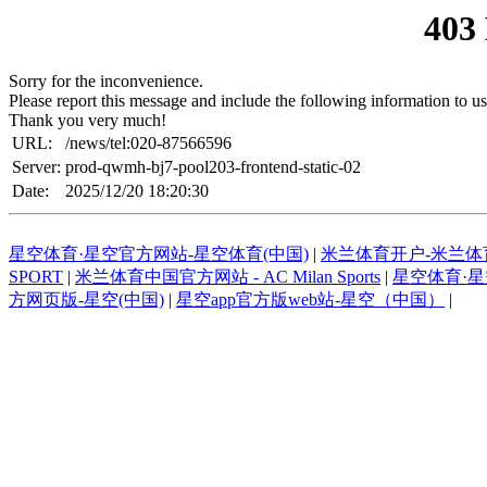
403
Sorry for the inconvenience.
Please report this message and include the following information to us
Thank you very much!
URL:
/news/tel:020-87566596
Server:
prod-qwmh-bj7-pool203-frontend-static-02
Date:
2025/12/20 18:20:30
星空体育·星空官方网站-星空体育(中国)
|
米兰体育开户-米兰体
SPORT
|
米兰体育中国官方网站 - AC Milan Sports
|
星空体育·星
方网页版-星空(中国)
|
星空app官方版web站-星空（中国）
|