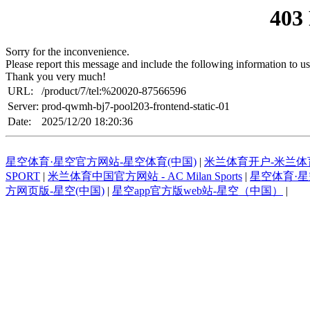
403
Sorry for the inconvenience.
Please report this message and include the following information to us
Thank you very much!
URL:
/product/7/tel:%20020-87566596
Server:
prod-qwmh-bj7-pool203-frontend-static-01
Date:
2025/12/20 18:20:36
星空体育·星空官方网站-星空体育(中国)
|
米兰体育开户-米兰体
SPORT
|
米兰体育中国官方网站 - AC Milan Sports
|
星空体育·星
方网页版-星空(中国)
|
星空app官方版web站-星空（中国）
|