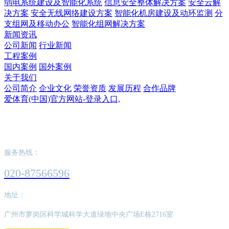
弱电系统建设及智能化系统
信息安全整体解决方案
安全云解
决方案
安全无线网络建设方案
智能化机房建设及动环监测
分
支组网及移动办公
智能化组网解决方案
新闻资讯
公司新闻
行业新闻
工程案例
国内案例
国外案例
关于我们
公司简介
企业文化
荣誉资质
发展历程
合作品牌
爱体育(中国)官方网站-登录入口,
爱体育(中国)官方网站-登录入口,
服务热线：
020-87566596
地址：
广州市萝岗区科学城科学大道绿地中央广场E栋2716室