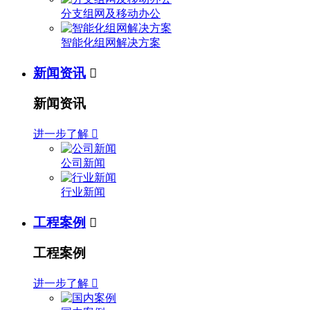
分支组网及移动办公
智能化组网解决方案
新闻资讯

新闻资讯
进一步了解

公司新闻
行业新闻
工程案例

工程案例
进一步了解
