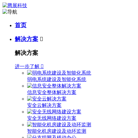
首页
解决方案

解决方案
进一步了解

弱电系统建设及智能化系统
信息安全整体解决方案
安全云解决方案
安全无线网络建设方案
智能化机房建设及动环监测